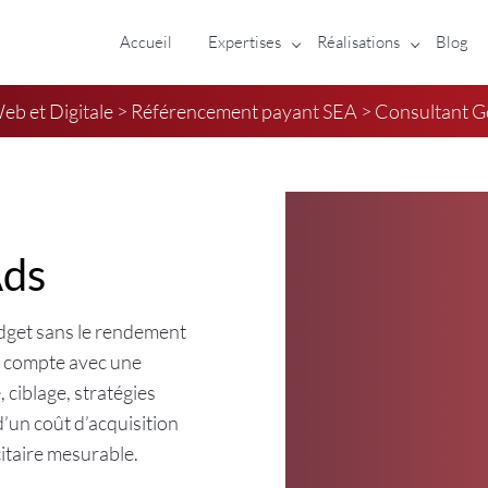
Accueil
Expertises
Réalisations
Blog
b et Digitale
>
Référencement payant SEA
>
Consultant G
Ads
get sans le rendement
e compte avec une
 ciblage, stratégies
d’un coût d’acquisition
citaire mesurable.